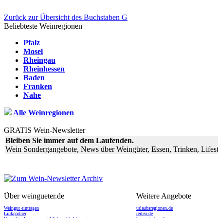
Zurück zur Übersicht des Buchstaben G
Beliebteste Weinregionen
Pfalz
Mosel
Rheingau
Rheinhessen
Baden
Franken
Nahe
Alle Weinregionen
GRATIS Wein-Newsletter
Bleiben Sie immer auf dem Laufenden.
Wein Sondergangebote, News über Weingüter, Essen, Trinken, Lifest
Über weingueter.de
Weitere Angebote
Weingut eintragen
urlaubsregionen.de
Linkpartner
reiten.de