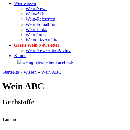
Weinwissen
Wein-News
Wein-ABC
Wein-Rebsorten
Wein-Fotoalbum
Wein-Links
Wein-Quiz
Weinquiz-Archiv
Gratis Wein Newsletter
Wein-Newsletter-Archiv
Kunde
Startseite
»
Wissen
»
Wein ABC
Wein ABC
Gerbstoffe
Tannine