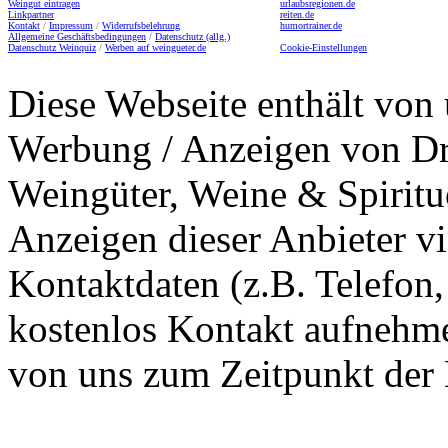
Weingut eintragen
urlaubsregionen.de
Linkpartner
reiten.de
Kontakt
/
Impressum
/
Widerrufsbelehrung
humortrainer.de
Allgemeine Geschäftsbedingungen
/
Datenschutz (allg.)
Datenschutz Weinquiz
/
Werben auf weingueter.de
Cookie-Einstellungen
Diese Webseite enthält von 
Werbung / Anzeigen von Dri
Weingüter, Weine & Spiritu
Anzeigen dieser Anbieter v
Kontaktdaten (z.B. Telefon
kostenlos Kontakt aufnehme
von uns zum Zeitpunkt der E