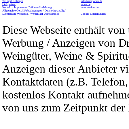
Weingut eintragen
urlaubsregionen.de
Linkpartner
reiten.de
Kontakt
/
Impressum
/
Widerrufsbelehrung
humortrainer.de
Allgemeine Geschäftsbedingungen
/
Datenschutz (allg.)
Datenschutz Weinquiz
/
Werben auf weingueter.de
Cookie-Einstellungen
Diese Webseite enthält von 
Werbung / Anzeigen von Dri
Weingüter, Weine & Spiritu
Anzeigen dieser Anbieter v
Kontaktdaten (z.B. Telefon
kostenlos Kontakt aufnehme
von uns zum Zeitpunkt der E