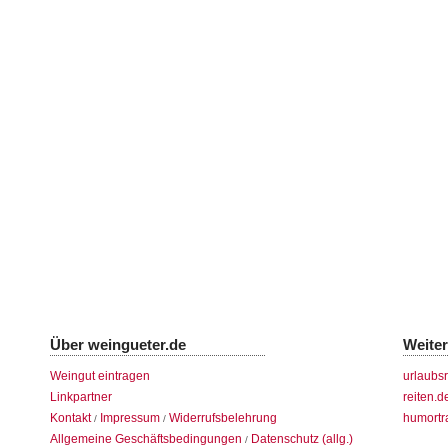
Über weingueter.de
Weite
Weingut eintragen
urlaubs
Linkpartner
reiten.d
Kontakt
Impressum
Widerrufsbelehrung
humortr
/
/
Allgemeine Geschäftsbedingungen
Datenschutz (allg.)
/