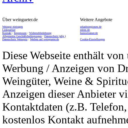
Über weingueter.de
Weitere Angebote
Weingut eintragen
urlaubsregionen.de
Linkpartner
reiten.de
Kontakt
/
Impressum
/
Widerrufsbelehrung
humortrainer.de
Allgemeine Geschäftsbedingungen
/
Datenschutz (allg.)
Datenschutz Weinquiz
/
Werben auf weingueter.de
Cookie-Einstellungen
Diese Webseite enthält von 
Werbung / Anzeigen von Dri
Weingüter, Weine & Spiritu
Anzeigen dieser Anbieter v
Kontaktdaten (z.B. Telefon
kostenlos Kontakt aufnehme