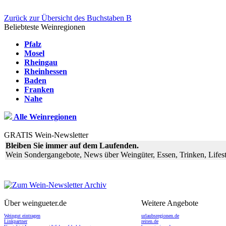
Zurück zur Übersicht des Buchstaben B
Beliebteste Weinregionen
Pfalz
Mosel
Rheingau
Rheinhessen
Baden
Franken
Nahe
Alle Weinregionen
GRATIS Wein-Newsletter
Bleiben Sie immer auf dem Laufenden.
Wein Sondergangebote, News über Weingüter, Essen, Trinken, Lifest
Über weingueter.de
Weitere Angebote
Weingut eintragen
urlaubsregionen.de
Linkpartner
reiten.de