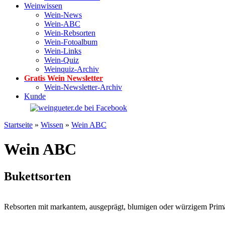
Weinwissen
Wein-News
Wein-ABC
Wein-Rebsorten
Wein-Fotoalbum
Wein-Links
Wein-Quiz
Weinquiz-Archiv
Gratis Wein Newsletter
Wein-Newsletter-Archiv
Kunde
Startseite
»
Wissen
»
Wein ABC
Wein ABC
Bukettsorten
Rebsorten mit markantem, ausgeprägt, blumigen oder würzigem Primä