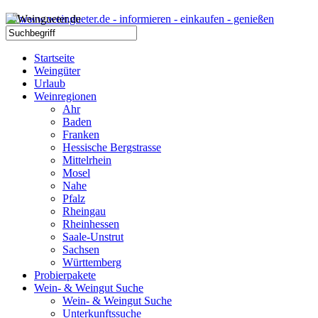
Startseite
Weingüter
Urlaub
Weinregionen
Ahr
Baden
Franken
Hessische Bergstrasse
Mittelrhein
Mosel
Nahe
Pfalz
Rheingau
Rheinhessen
Saale-Unstrut
Sachsen
Württemberg
Probierpakete
Wein- & Weingut Suche
Wein- & Weingut Suche
Unterkunftssuche