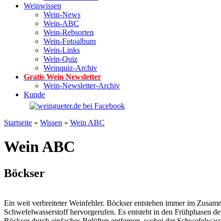
Weinwissen
Wein-News
Wein-ABC
Wein-Rebsorten
Wein-Fotoalbum
Wein-Links
Wein-Quiz
Weinquiz-Archiv
Gratis Wein Newsletter
Wein-Newsletter-Archiv
Kunde
Startseite
»
Wissen
»
Wein ABC
Wein ABC
Böckser
Ein weit verbreiteter Weinfehler. Böckser entstehen immer im Zusam
Schwefelwasserstoff hervorgerufen. Es entsteht in den Frühphasen d
Böckser durch einfaches Belüften entfernen, wobei der Schwefelwasse