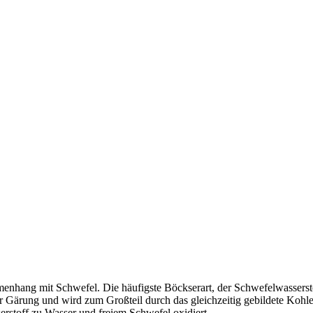
menhang mit Schwefel. Die häufigste Böckserart, der Schwefelwasserst
er Gärung und wird zum Großteil durch das gleichzeitig gebildete Koh
rstoff zu Wasser und freiem Schwefel oxidiert.