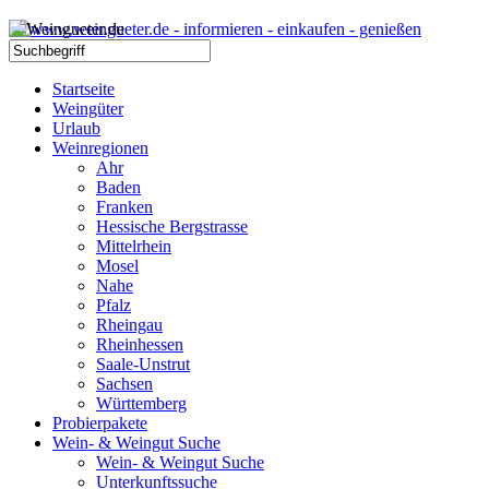
Startseite
Weingüter
Urlaub
Weinregionen
Ahr
Baden
Franken
Hessische Bergstrasse
Mittelrhein
Mosel
Nahe
Pfalz
Rheingau
Rheinhessen
Saale-Unstrut
Sachsen
Württemberg
Probierpakete
Wein- & Weingut Suche
Wein- & Weingut Suche
Unterkunftssuche