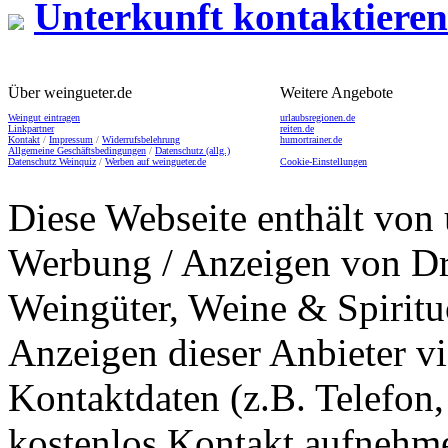
Unterkunft kontaktieren
Über weingueter.de
Weitere Angebote
Weingut eintragen
urlaubsregionen.de
Linkpartner
reiten.de
Kontakt
/
Impressum
/
Widerrufsbelehrung
humortrainer.de
Allgemeine Geschäftsbedingungen
/
Datenschutz (allg.)
Datenschutz Weinquiz
/
Werben auf weingueter.de
Cookie-Einstellungen
Diese Webseite enthält von 
Werbung / Anzeigen von Dri
Weingüter, Weine & Spiritu
Anzeigen dieser Anbieter v
Kontaktdaten (z.B. Telefon
kostenlos Kontakt aufnehme