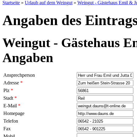
Startseite
»
Urlaub auf dem Weingut
»
Weingut - Gästehaus Emil & J
Angaben des Eintrags
Weingut - Gästehaus Em
Angaben
Ansprechperson
Adresse
*
Plz
*
Stadt
*
E-Mail
*
Homepage
Telefon
Fax
Mobil