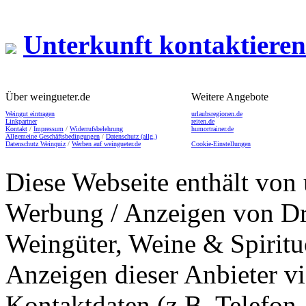
Unterkunft kontaktieren
Über weingueter.de
Weitere Angebote
Weingut eintragen
urlaubsregionen.de
Linkpartner
reiten.de
Kontakt
/
Impressum
/
Widerrufsbelehrung
humortrainer.de
Allgemeine Geschäftsbedingungen
/
Datenschutz (allg.)
Datenschutz Weinquiz
/
Werben auf weingueter.de
Cookie-Einstellungen
Diese Webseite enthält von 
Werbung / Anzeigen von Dri
Weingüter, Weine & Spiritu
Anzeigen dieser Anbieter v
Kontaktdaten (z.B. Telefon