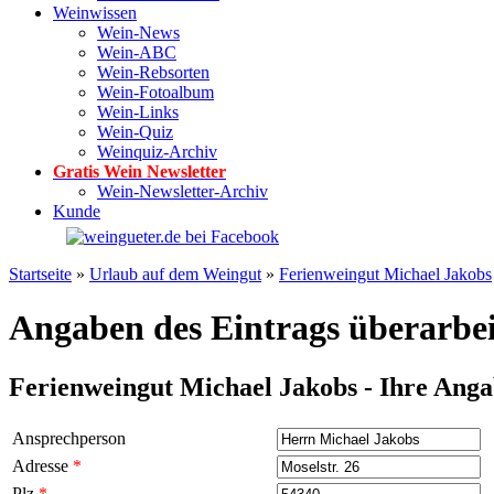
Weinwissen
Wein-News
Wein-ABC
Wein-Rebsorten
Wein-Fotoalbum
Wein-Links
Wein-Quiz
Weinquiz-Archiv
Gratis Wein Newsletter
Wein-Newsletter-Archiv
Kunde
Startseite
»
Urlaub auf dem Weingut
»
Ferienweingut Michael Jakobs
Angaben des Eintrags überarbe
Ferienweingut Michael Jakobs - Ihre Ang
Ansprechperson
Adresse
*
Plz
*