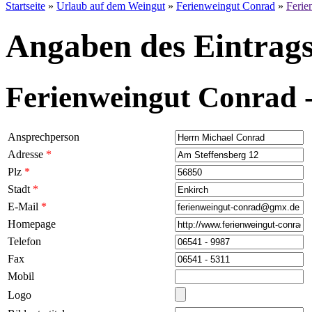
Startseite
»
Urlaub auf dem Weingut
»
Ferienweingut Conrad
»
Ferie
Angaben des Eintrags
Ferienweingut Conrad 
Ansprechperson
Adresse
*
Plz
*
Stadt
*
E-Mail
*
Homepage
Telefon
Fax
Mobil
Logo