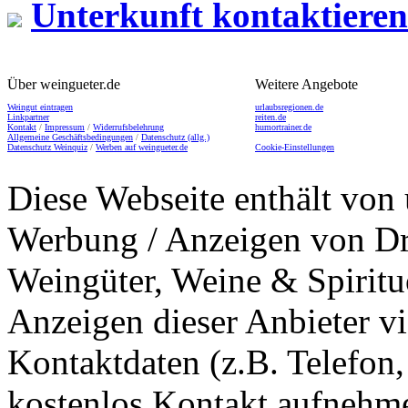
Unterkunft kontaktieren
Über weingueter.de
Weitere Angebote
Weingut eintragen
urlaubsregionen.de
Linkpartner
reiten.de
Kontakt
/
Impressum
/
Widerrufsbelehrung
humortrainer.de
Allgemeine Geschäftsbedingungen
/
Datenschutz (allg.)
Datenschutz Weinquiz
/
Werben auf weingueter.de
Cookie-Einstellungen
Diese Webseite enthält von 
Werbung / Anzeigen von Dri
Weingüter, Weine & Spiritu
Anzeigen dieser Anbieter v
Kontaktdaten (z.B. Telefon
kostenlos Kontakt aufnehme